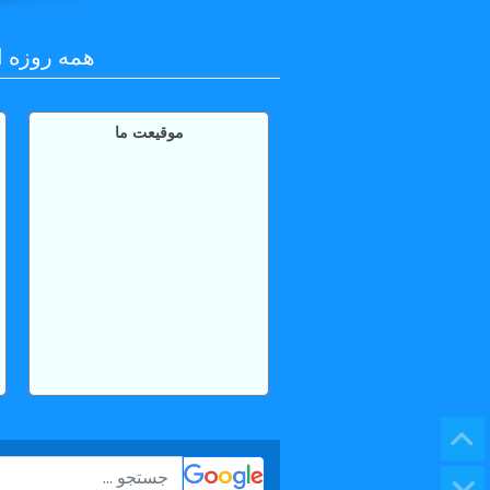
همه روزه از ساعت 7 صبح تا ساعت 7 عص
موقیعت ما