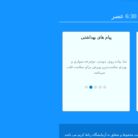
پیام های بهداشتی
شنا، پياده روي، دويدن، دوچرخه سواري و
كوهنوردي مناسب‌ترين ورزش براي سلامت قلب
مي‌باشد
پس از هربار حمام كردن گوشهاي خود را با حوله
تميز خشك كنيد.
مصرف مايعات فراوان، سبزيها و ميوه‌ها جهت
پيشگيري از بروز و يا تشديد جوشها.
دستهاي آلوده و كثيف را به چشم نماليد.
ورزش منظم اضطراب بيماران را تا 20% كاهش
مي‌دهد.
ت محفوظ و متعلق به آزمايشگاه رباط کریم می باشد.