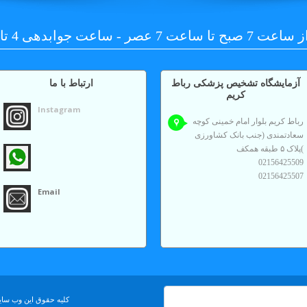
ر - ساعت جوابدهی 4 تا 6:30 عصر
آزمايشگاه تشخیص پزشکی رباط
ارتباط با ما
کریم
Instagram
رباط کریم بلوار امام خمینی کوچه
سعادتمندی (جنب بانک کشاورزی
)پلاک ۵ طبقه همکف
02156425509
02156425507
Email
کلیه حقوق این وب سای