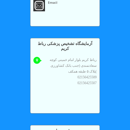
Email
آزمايشگاه تشخیص پزشکی رباط
کریم
رباط کریم بلوار امام خمینی کوچه
سعادتمندی (جنب بانک کشاورزی
)پلاک ۵ طبقه همکف
02156425509
02156425507