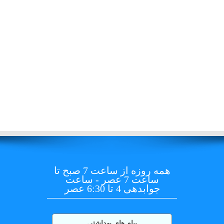
آزمایشگاه
راهنمای
بیماران
استخدام
درباره
ما
منشور
آزمایشگاه
تاریخچه
ما
تماس
با
ما
همه روزه از ساعت 7 صبح تا
پیوندها
ساعت 7 عصر - ساعت
جوابدهی 4 تا 6:30 عصر
ساعات
کاری
گالری
پیام های بهداشتی