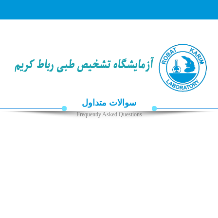
☰
صفحه
اصلی
جوابدهی
آنلاین
سوالات متداول
جوابدهی
از
Frequently Asked Questions
طریق
سایت
راهنمای
جوابدهی
خدمات
کلینیکال
آزمایشات
اخبار