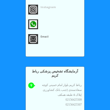
Instagram
Email
آزمايشگاه تشخیص پزشکی رباط
کریم
رباط کریم بلوار امام خمینی کوچه
سعادتمندی (جنب بانک کشاورزی
)پلاک ۵ طبقه همکف
02156425509
02156425507