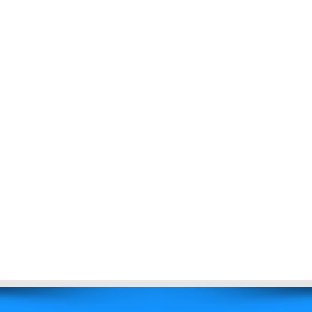
آزمایشگاه
راهنمای
بیماران
استخدام
درباره
ما
منشور
آزمایشگاه
تاریخچه
ما
تماس
با
ما
پیوندها
ساعات
کاری
گالری