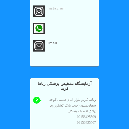
Instagram
Email
آزمايشگاه تشخیص پزشکی رباط
کریم
رباط کریم بلوار امام خمینی کوچه
سعادتمندی (جنب بانک کشاورزی
)پلاک ۵ طبقه همکف
02156425509
02156425507