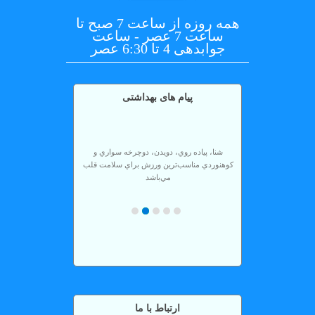
پرسش
همه روزه از ساعت 7 صبح تا
و
ساعت 7 عصر - ساعت
پاسخی
جوابدهی 4 تا 6:30 عصر
سوالات
متداول
پیام های بهداشتی
تالار
گفتگو
نظرسنجی
شنا، پياده روي، دويدن، دوچرخه سواري و
كوهنوردي مناسب‌ترين ورزش براي سلامت قلب
مي‌باشد
پس از هربار حمام كردن گوشهاي خود را با حوله
تميز خشك كنيد.
مصرف مايعات فراوان، سبزيها و ميوه‌ها جهت
پيشگيري از بروز و يا تشديد جوشها.
دستهاي آلوده و كثيف را به چشم نماليد.
ورزش منظم اضطراب بيماران را تا 20% كاهش
مي‌دهد.
ارتباط با ما