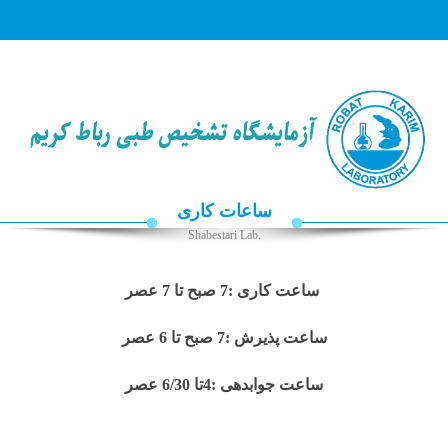
☰
صفحه
اصلی
جوابدهی
آنلاین
ساعات کاری
جوابدهی
از
.Shabestari Lab
طریق
سایت
ساعت کاری :7 صبح تا 7 عصر
راهنمای
جوابدهی
ساعت پذیرش :7 صبح تا 6 عصر
خدمات
کلینیکال
ساعت جوابدهی :4تا 6/30 عصر
آزمایشات
اخبار